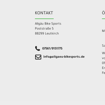
KONTAKT
Ö
Allgäu Bike Sports
Poststraße 5
Mo
88299 Leutkirch
Sa
07561/9151775
W
info@allgaeu-bikesports.de
v
01
E
F