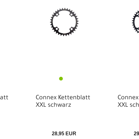
M
St
att
Connex Kettenblatt
Connex 
XXL schwarz
XXL sc
28,95 EUR
2