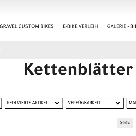
GRAVEL CUSTOM BIKES
E-BIKE VERLEIH
GALERIE - B
H
Kettenblätter
REDUZIERTE ARTIKEL
VERFÜGBARKEIT
MA
Reduzierte Artikel
C
Seite
F