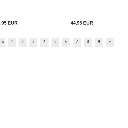
0,95 EUR
44,95 EUR
«
1
2
3
4
5
6
7
8
9
»