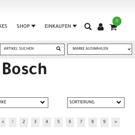
0
IKES
SHOP
EINKAUFEN
 Bosch
RKE
SORTIERUNG
onnex
CONTEC
«
1
2
3
4
5
6
7
8
9
»
SA
Hebie