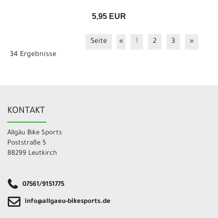
5,95 EUR
Seite
«
1
2
3
»
34 Ergebnisse
KONTAKT
Allgäu Bike Sports
Poststraße 5
88299 Leutkirch
07561/9151775
info@allgaeu-bikesports.de