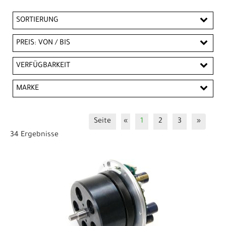
SORTIERUNG
PREIS: VON / BIS
EUR
VERFÜGBARKEIT
EUR
MARKE
PREISFILTER ANWENDEN
Ansmann
Bafang
Bosch
Impulse
Seite
«
1
2
3
»
Panasonic
Panterra
Shimano
Tranzx
34 Ergebnisse