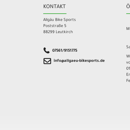
KONTAKT
Ö
Allgäu Bike Sports
Poststraße 5
Mo
88299 Leutkirch
Sa
07561/9151775
W
info@allgaeu-bikesports.de
v
01
E
F