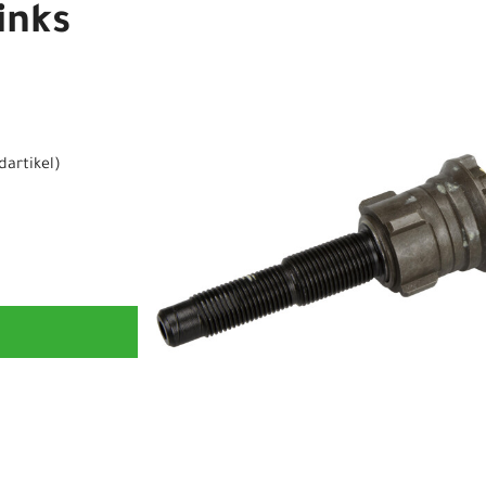
inks
dartikel
)