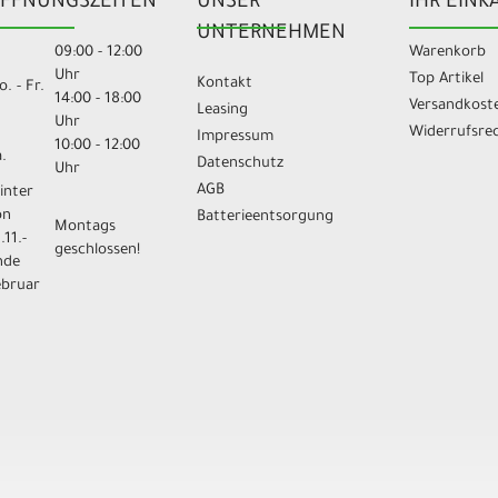
FFNUNGSZEITEN
UNSER
IHR EINK
UNTERNEHMEN
09:00 - 12:00
Warenkorb
Uhr
Top Artikel
Kontakt
. - Fr.
14:00 - 18:00
Versandkost
Leasing
Uhr
Widerrufsre
Impressum
10:00 - 12:00
.
Datenschutz
Uhr
AGB
inter
on
Batterieentsorgung
Montags
.11.-
geschlossen!
nde
ebruar