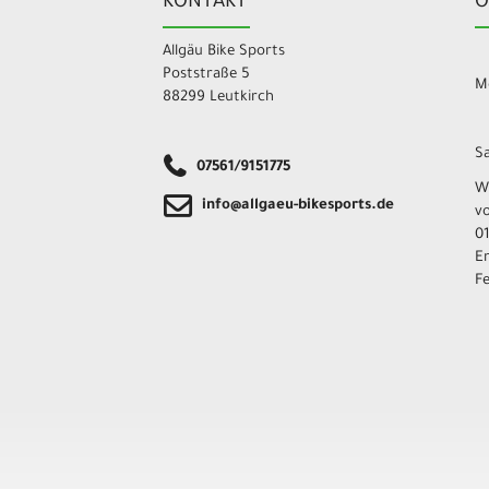
KONTAKT
Ö
Allgäu Bike Sports
Poststraße 5
Mo
88299 Leutkirch
Sa
07561/9151775
W
info@allgaeu-bikesports.de
v
01
E
F