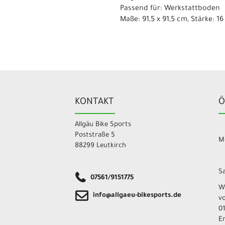
Passend für: Werkstattboden
Maße: 91,5 x 91,5 cm, Stärke: 
KONTAKT
Ö
Allgäu Bike Sports
Poststraße 5
Mo
88299 Leutkirch
Sa
07561/9151775
W
info@allgaeu-bikesports.de
v
01
E