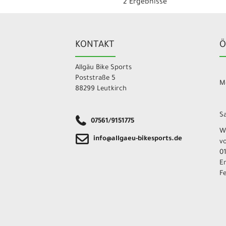
2 Ergebnisse
KONTAKT
Ö
Allgäu Bike Sports
Poststraße 5
Mo
88299 Leutkirch
Sa
07561/9151775
W
info@allgaeu-bikesports.de
v
01
E
F