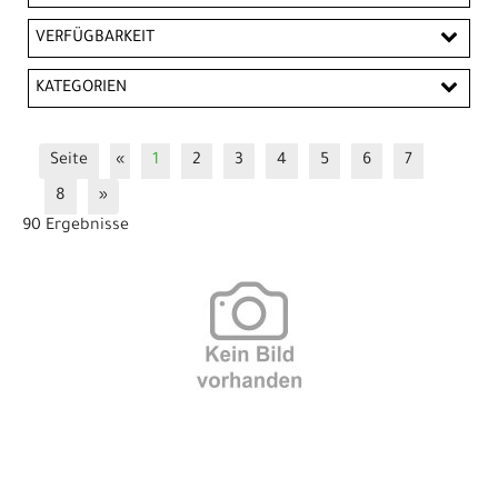
EUR
VERFÜGBARKEIT
EUR
KATEGORIEN
PREISFILTER ANWENDEN
Bremsen Kleinteile
E-Bike Ersatzteile
Schlösser
Seite
«
1
2
3
4
5
6
7
Vorbauten / Zubehör
Werkzeuge
Züge / Hüllen
8
»
90 Ergebnisse