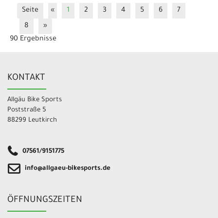
Seite
«
1
2
3
4
5
6
7
8
»
90 Ergebnisse
KONTAKT
Allgäu Bike Sports
Poststraße 5
88299 Leutkirch
07561/9151775
info@allgaeu-bikesports.de
ÖFFNUNGSZEITEN