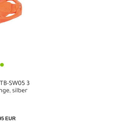
 TB-SW05 3
ge, silber
95 EUR