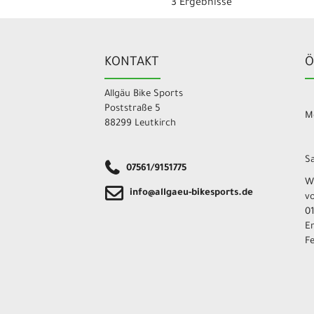
3 Ergebnisse
KONTAKT
Ö
Allgäu Bike Sports
Poststraße 5
Mo
88299 Leutkirch
Sa
07561/9151775
W
info@allgaeu-bikesports.de
v
01
E
F