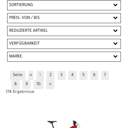
SORTIERUNG
PREIS: VON / BIS
EUR
REDUZIERTE ARTIKEL
EUR
Reduzierte Artikel
VERFÜGBARKEIT
PREISFILTER ANWENDEN
MARKE
Trek
Seite
«
1
2
3
4
5
6
7
8
9
10
»
174 Ergebnisse