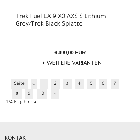
Trek Fuel EX 9 X0 AXS S Lithium
Grey/Trek Black Splatte
6.499,00 EUR
WEITERE VARIANTEN
Seite
«
1
2
3
4
5
6
7
8
9
10
»
174 Ergebnisse
KONTAKT