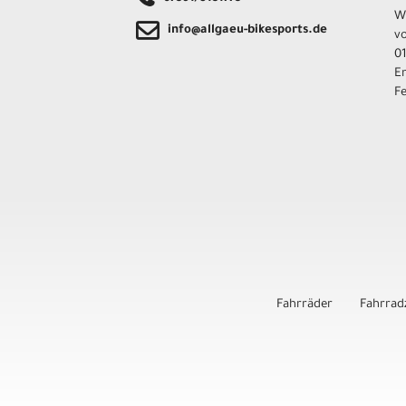
W
info@allgaeu-bikesports.de
v
01
E
F
Fahrräder
Fahrrad