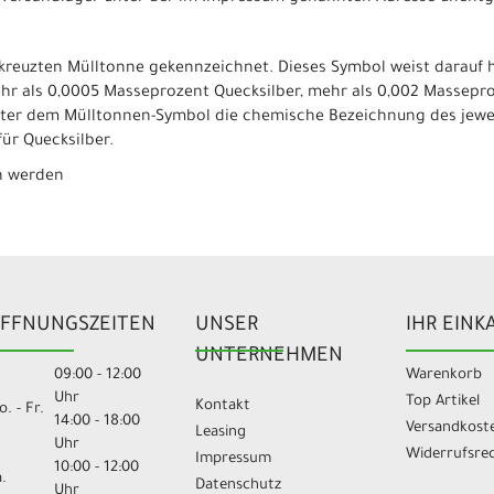
reuzten Mülltonne gekennzeichnet. Dieses Symbol weist darauf hi
ehr als 0,0005 Masseprozent Quecksilber, mehr als 0,002 Massep
unter dem Mülltonnen-Symbol die chemische Bezeichnung des jewei
für Quecksilber.
en werden
FFNUNGSZEITEN
UNSER
IHR EINK
UNTERNEHMEN
09:00 - 12:00
Warenkorb
Uhr
Top Artikel
Kontakt
. - Fr.
14:00 - 18:00
Versandkost
Leasing
Uhr
Widerrufsre
Impressum
10:00 - 12:00
.
Datenschutz
Uhr