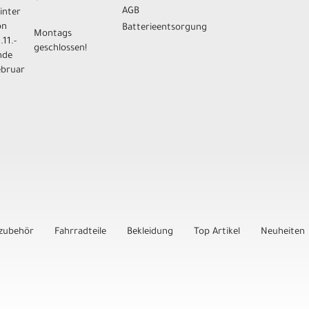
AGB
inter
on
Batterieentsorgung
Montags
.11.-
geschlossen!
nde
ebruar
zubehör
Fahrradteile
Bekleidung
Top Artikel
Neuheiten