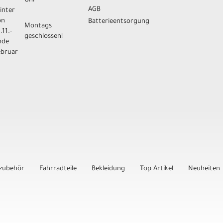
Uhr
AGB
inter
on
Batterieentsorgung
Montags
.11.-
geschlossen!
nde
ebruar
zubehör
Fahrradteile
Bekleidung
Top Artikel
Neuheiten