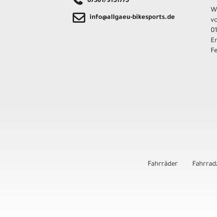
07561/9151775
W
info@allgaeu-bikesports.de
v
01
E
F
Fahrräder
Fahrrad