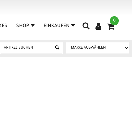
0
IKES
SHOP
EINKAUFEN