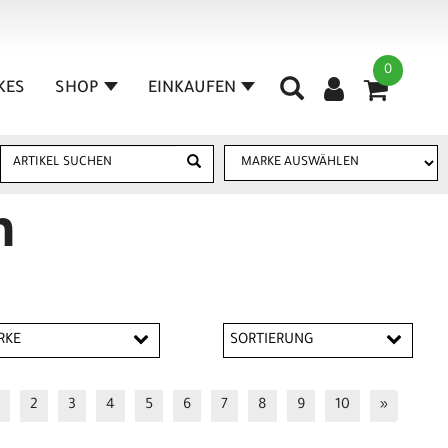
0
IKES
SHOP
EINKAUFEN
n
RKE
SORTIERUNG
NANDA
2
3
4
5
6
7
8
9
10
»
NNOVI REVERBERI