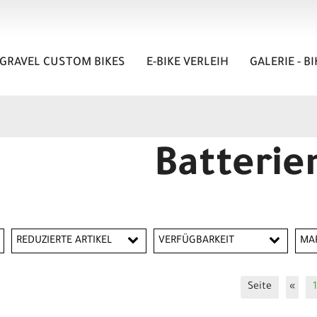
GRAVEL CUSTOM BIKES
E-BIKE VERLEIH
GALERIE - B
Batterie
REDUZIERTE ARTIKEL
VERFÜGBARKEIT
MA
Reduzierte Artikel
A
Seite
«
1
A