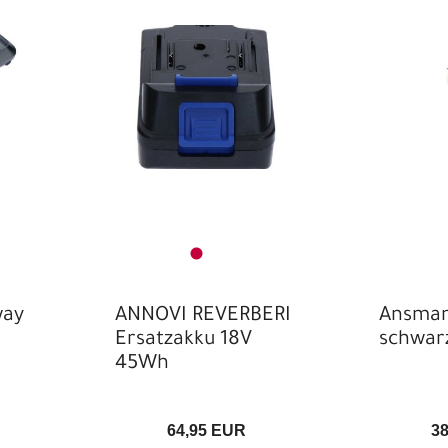
A
B
Bu
C
C
Fa
H
K
K
way
ANNOVI REVERBERI
Ansman
Ersatzakku 18V
schwar
Ma
45Wh
M
P
64,95 EUR
3