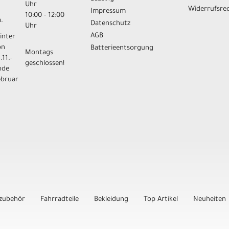
Uhr
Widerrufsre
Impressum
10:00 - 12:00
.
Datenschutz
Uhr
AGB
inter
on
Batterieentsorgung
Montags
.11.-
geschlossen!
nde
ebruar
zubehör
Fahrradteile
Bekleidung
Top Artikel
Neuheiten