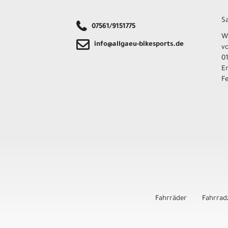
Sa
07561/9151775
W
info@allgaeu-bikesports.de
v
01
E
F
Fahrräder
Fahrrad