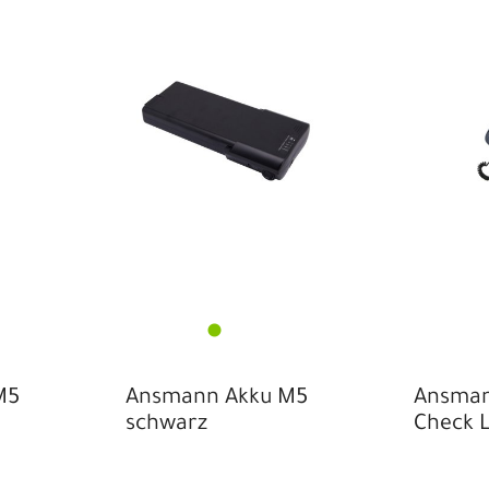
P
P
S
S
S
T
U
M5
Ansmann Akku M5
Ansman
schwarz
Check L