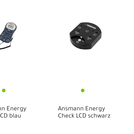
anterra
Philips
RO
SHIMANO
igma Sport
panninga
SRAM
upernova
Tern
ranzx
Trek
nbekannt
Varta
n Energy
Ansmann Energy
CD blau
Check LCD schwarz