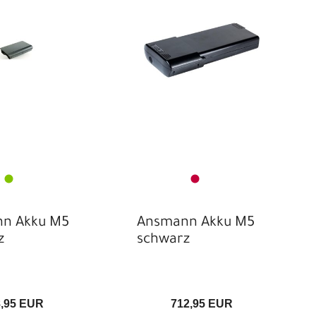
nsmann
Bafang
ontrager
Bosch
sch + Müller
ampagnolo
ATEYE
CONTEC
si
HLS
yena
Impulse
ÄRCHER
raftmax
M-Wave
n Akku M5
Ansmann Akku M5
z
schwarz
xell
essingschlager
anasonic
8,95 EUR
712,95 EUR