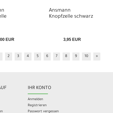
nn
Ansmann
lle
Knopfzelle schwarz
,00 EUR
3,95 EUR
2
3
4
5
6
7
8
9
10
»
AUF
IHR KONTO
Anmelden
Registrieren
en
Passwort vergessen