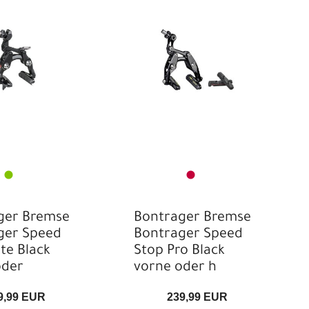
ONTEC
Electra
romax
SHIMANO
RAM
Tektro
rek
Unbekannt
ger Bremse
Bontrager Bremse
ger Speed
Bontrager Speed
ite Black
Stop Pro Black
oder
vorne oder h
9,99 EUR
239,99 EUR