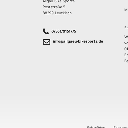
Allgäu Bike Sports
Poststraße 5
Mo
88299 Leutkirch
Sa
07561/9151775
W
info@allgaeu-bikesports.de
v
01
E
F