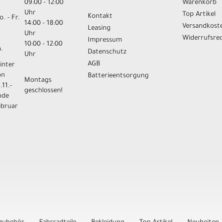
09:00 - 12:00
Warenkorb
Uhr
Top Artikel
Kontakt
. - Fr.
14:00 - 18:00
Versandkost
Leasing
Uhr
Widerrufsre
Impressum
10:00 - 12:00
.
Datenschutz
Uhr
AGB
inter
on
Batterieentsorgung
Montags
.11.-
geschlossen!
nde
ebruar