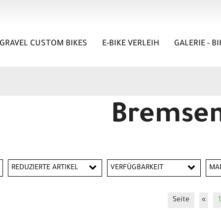
GRAVEL CUSTOM BIKES
E-BIKE VERLEIH
GALERIE - B
Bremse
REDUZIERTE ARTIKEL
VERFÜGBARKEIT
MA
Reduzierte Artikel
Av
Seite
«
1
C