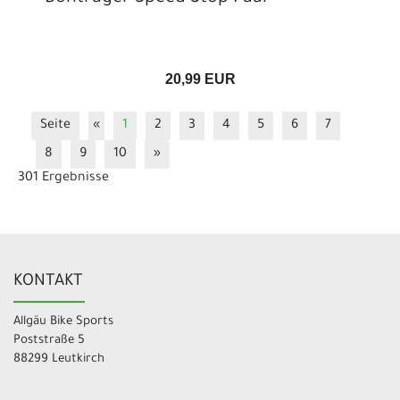
20,99 EUR
Seite
«
1
2
3
4
5
6
7
8
9
10
»
301 Ergebnisse
KONTAKT
Allgäu Bike Sports
Poststraße 5
88299 Leutkirch