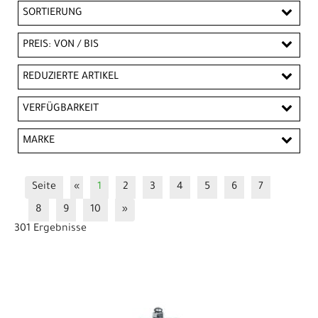
SORTIERUNG
PREIS: VON / BIS
EUR
REDUZIERTE ARTIKEL
EUR
Reduzierte Artikel
VERFÜGBARKEIT
PREISFILTER ANWENDEN
MARKE
Alhonga
Bontrager
Campagnolo
Seite
«
1
2
3
4
5
6
7
CONTEC
Fibrax
Kool Stop
Promax
8
9
10
»
Scheibe
Seiten / -Mittelzug (Renn)
301 Ergebnisse
Seitenzug Renn
Shimano
SRAM
Tektro
Trek
Unbekannt
Union