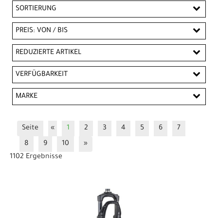
SORTIERUNG
PREIS: VON / BIS
EUR
REDUZIERTE ARTIKEL
EUR
Reduzierte Artikel
VERFÜGBARKEIT
PREISFILTER ANWENDEN
MARKE
Bontrager
Diamant
Electra
Fox
Seite
«
1
2
3
4
5
6
7
PRO
Rockshox
RST
Suntour
Trek
8
9
10
»
1102 Ergebnisse