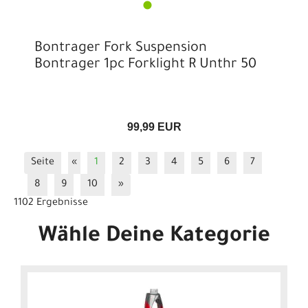
Bontrager Fork Suspension
Bontrager 1pc Forklight R Unthr 50
99,99 EUR
Seite
«
1
2
3
4
5
6
7
8
9
10
»
1102 Ergebnisse
Wähle Deine Kategorie