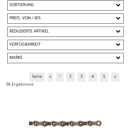
SORTIERUNG
PREIS: VON / BIS
EUR
REDUZIERTE ARTIKEL
EUR
Reduzierte Artikel
VERFÜGBARKEIT
PREISFILTER ANWENDEN
MARKE
Campagnolo
Connex
CONTEC
KMC
Seite
«
1
2
3
4
5
»
Miche
Shimano
SRAM
Sunrace
56 Ergebnisse