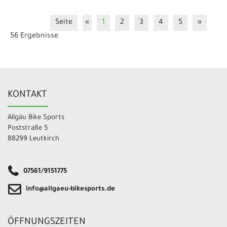
Seite
«
1
2
3
4
5
»
56 Ergebnisse
KONTAKT
Allgäu Bike Sports
Poststraße 5
88299 Leutkirch
07561/9151775
info@allgaeu-bikesports.de
ÖFFNUNGSZEITEN