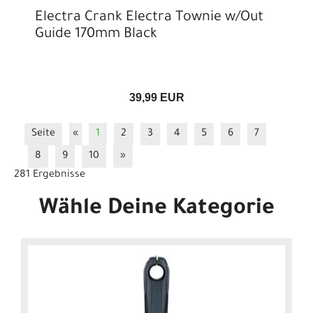
Electra Crank Electra Townie w/Out
Guide 170mm Black
39,99 EUR
Seite
«
1
2
3
4
5
6
7
8
9
10
»
281 Ergebnisse
Wähle Deine Kategorie