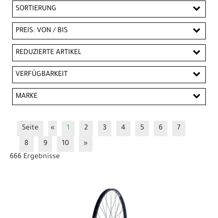
SORTIERUNG
PREIS: VON / BIS
EUR
REDUZIERTE ARTIKEL
EUR
Reduzierte Artikel
VERFÜGBARKEIT
PREISFILTER ANWENDEN
MARKE
Bontrager
CONTEC
Exal
Fulcrum
Seite
«
1
2
3
4
5
6
7
Hartje
HHH-Manufaktur
8
9
10
»
Laufradsatz - MTB/Trekking
Miche
Point
666 Ergebnisse
Rodi
Rodi cycling
SHIMANO
Stan's
Trek