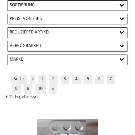
SORTIERUNG
PREIS: VON / BIS
EUR
REDUZIERTE ARTIKEL
EUR
Reduzierte Artikel
VERFÜGBARKEIT
PREISFILTER ANWENDEN
MARKE
Bontrager
Brave
Brave Classic
By,Schulz
Seite
«
1
2
3
4
5
6
7
Campagnolo
CONTEC
Electra
ErgoTec
8
9
10
»
Ersatz
Longus
Messingschlager
Pfautec
645 Ergebnisse
SHIMANO
Silca
System
Tern
Trek
Truvativ
Union
VP
Wahoo Fitness
Wellgo
Zéfal