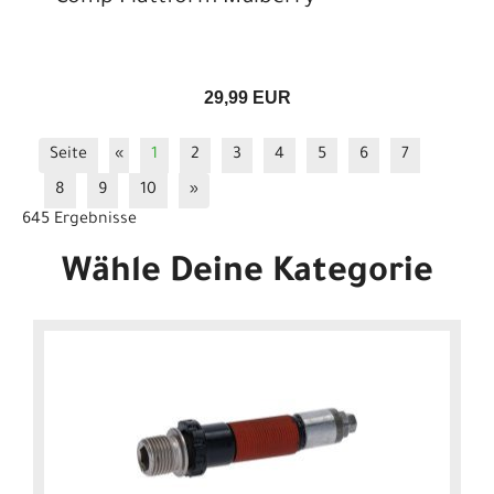
29,99 EUR
Seite
«
1
2
3
4
5
6
7
8
9
10
»
645 Ergebnisse
Wähle Deine Kategorie