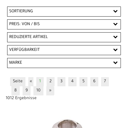
SORTIERUNG
PREIS: VON / BIS
EUR
REDUZIERTE ARTIKEL
EUR
Reduzierte Artikel
VERFÜGBARKEIT
PREISFILTER ANWENDEN
MARKE
Campagnolo
CHIH CHERNG
CONTEC
Seite
«
1
2
3
4
5
6
7
Messingschlager
Mounty
Schaltwerke, Ersatz
8
9
10
»
SHIMANO
SRAM
Sunrace
VAR
1012 Ergebnisse