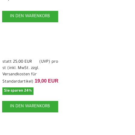
IN DEN WARENKORB
statt
25,00 EUR
(
UVP
) pro
st (inkl. MwSt. zzgl.
Versandkosten für
19,00 EUR
Standardartikel
)
Sie sparen 24%
IN DEN WARENKORB