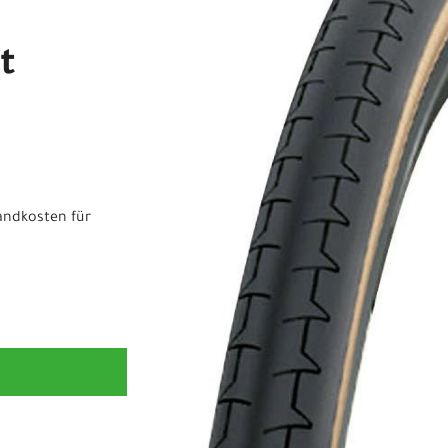
t
andkosten für