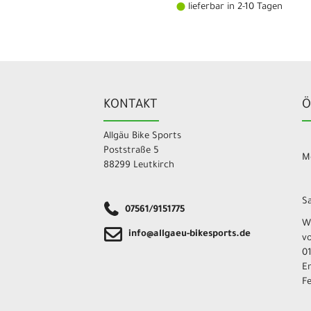
lieferbar in 2-10 Tagen
KONTAKT
Ö
Allgäu Bike Sports
Poststraße 5
Mo
88299 Leutkirch
Sa
07561/9151775
W
info@allgaeu-bikesports.de
v
01
E
F