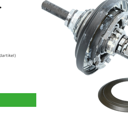
.
dartikel
)