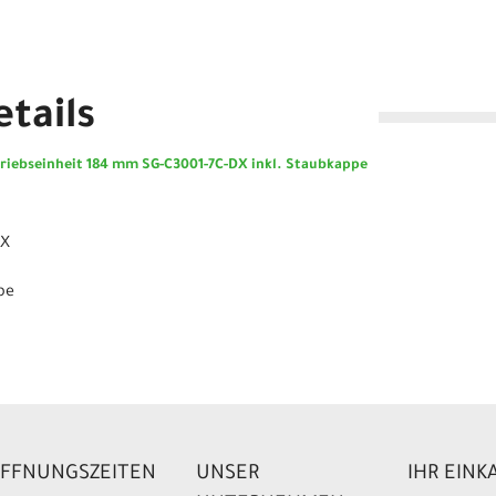
tails
riebseinheit 184 mm SG-C3001-7C-DX inkl. Staubkappe
DX
pe
FFNUNGSZEITEN
UNSER
IHR EINK