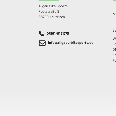
Allgäu Bike Sports
Poststraße 5
Mo
88299 Leutkirch
Sa
07561/9151775
W
info@allgaeu-bikesports.de
v
01
E
F