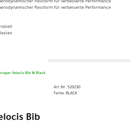
t aerodynamischer Passform für verbesserte Performance
t aerodynamischer Passform für verbesserte Performance
robiell
Elastan
n
rager Velocis Bib M Black
Art.Nr. 520230
Farbe: BLACK
locis Bib