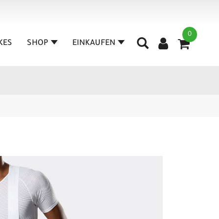
0
IKES
SHOP
EINKAUFEN