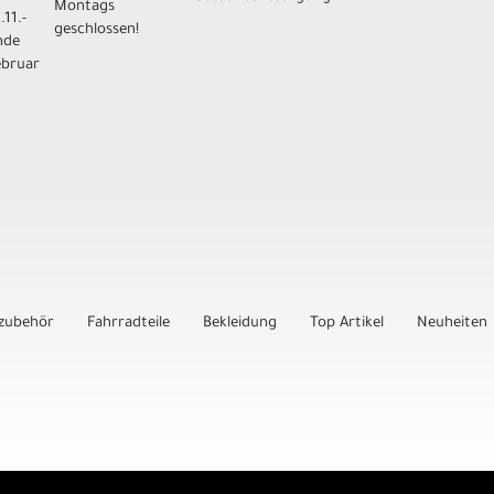
Montags
.11.-
geschlossen!
nde
ebruar
zubehör
Fahrradteile
Bekleidung
Top Artikel
Neuheiten