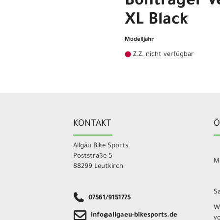
Bontrager Ve
XL Black
Modelljahr
Z.Z. nicht verfügbar
KONTAKT
Ö
Allgäu Bike Sports
Poststraße 5
Mo
88299 Leutkirch
Sa
07561/9151775
W
info@allgaeu-bikesports.de
v