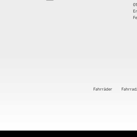
01
E
F
Fahrräder
Fahrrad