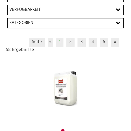
EUR
VERFÜGBARKEIT
EUR
KATEGORIEN
PREISFILTER ANWENDEN
Pflegemittel
Seite
«
1
2
3
4
5
»
58 Ergebnisse