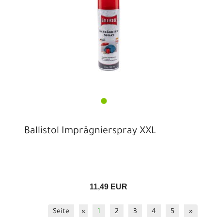
Ballistol Imprägnierspray XXL
11,49 EUR
Seite
«
1
2
3
4
5
»