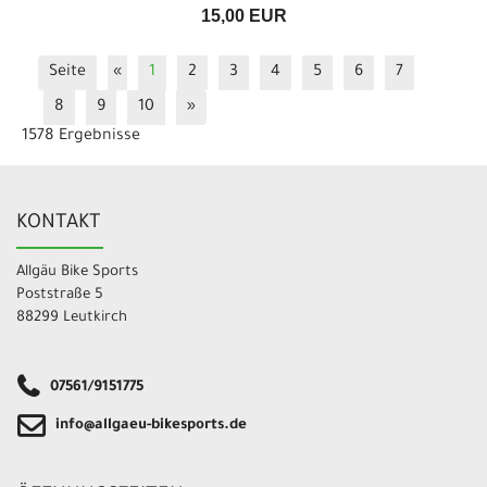
15,00 EUR
Seite
«
1
2
3
4
5
6
7
8
9
10
»
1578 Ergebnisse
KONTAKT
Allgäu Bike Sports
Poststraße 5
88299 Leutkirch
07561/9151775
info@allgaeu-bikesports.de