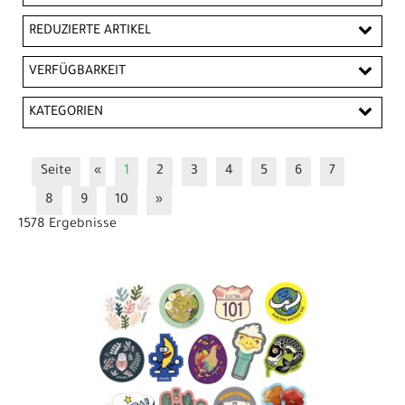
EUR
REDUZIERTE ARTIKEL
EUR
Reduzierte Artikel
VERFÜGBARKEIT
PREISFILTER ANWENDEN
KATEGORIEN
Beleuchtung
Bremsen
Cityräder
Cruiser
Seite
«
1
2
3
4
5
6
7
E-City
Fahrradständer
Farben / Lacke
8
9
10
»
Felgen
Flaschenhalter
Gabeln
1578 Ergebnisse
Gepäckträger / Zubehör
Griffe
Helme & Zubehör
Innenlager
Kettenblätter
Kettenschutz / Kettenkasten
Kinderradreifen
Kleinteile sonstige Ersatzteile
Klingeln & Hupen
Körbe
Kurbel & -garnituren
Laufräder