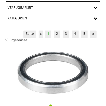
EUR
VERFÜGBARKEIT
EUR
KATEGORIEN
PREISFILTER ANWENDEN
Bosch E-Bike Ersatzteile
Innenlager
Seite
«
1
2
3
4
5
»
Kassetten & Ritzel
Kettenblätter
53 Ergebnisse
Kettenblätter Bosch
Kettenblätter E-Bike
Kettenblätter Zubehör
Kurbel & -garnituren
Kurbel &-garnituren Trekking / Gravel
Kurbel&-garnituren Road
Kurbelgarnitur 1-fach
Kurbelgarnitur Bosch / Zubehör
Rahmen / Gabel / Zubehör
Rahmen / Zubehör
Sättel
Steuersätze