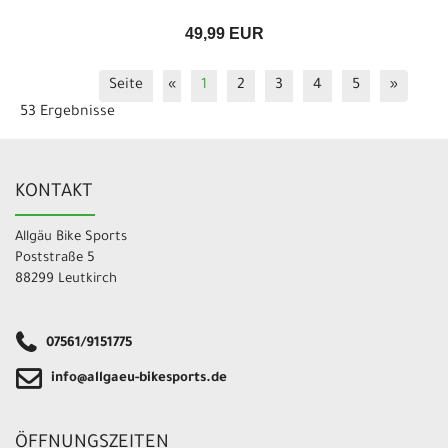
49,99 EUR
Seite
«
1
2
3
4
5
»
53 Ergebnisse
KONTAKT
Allgäu Bike Sports
Poststraße 5
88299 Leutkirch
07561/9151775
info@allgaeu-bikesports.de
ÖFFNUNGSZEITEN