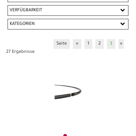
EUR
VERFÜGBARKEIT
EUR
KATEGORIEN
PREISFILTER ANWENDEN
Schläuche
Seite
«
1
2
3
»
27 Ergebnisse