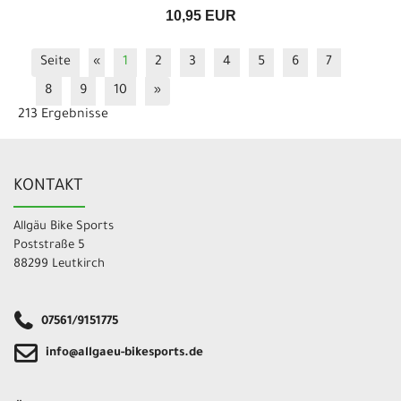
10,95 EUR
Seite
«
1
2
3
4
5
6
7
8
9
10
»
213 Ergebnisse
KONTAKT
Allgäu Bike Sports
Poststraße 5
88299 Leutkirch
07561/9151775
info@allgaeu-bikesports.de