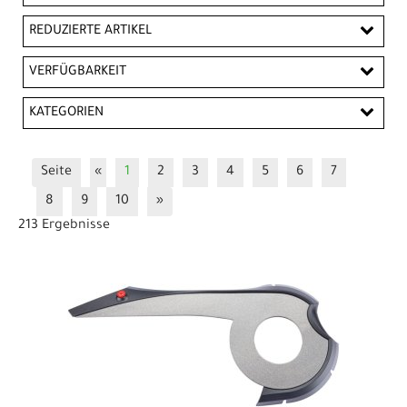
EUR
REDUZIERTE ARTIKEL
EUR
Reduzierte Artikel
VERFÜGBARKEIT
PREISFILTER ANWENDEN
KATEGORIEN
Fahrradanhänger / Kindersitze
Seite
«
1
2
3
4
5
6
7
Fahrradaufbewahrung
Fahrradständer
8
9
10
»
Kettenblätter Bosch
Kettenblätter Zubehör
213 Ergebnisse
Kettenschutz / Kettenkasten
Kleinteile sonstige Ersatzteile
Laufradersatzteile
Lenkerzubehör
Rahmen / Zubehör
Schutzbleche