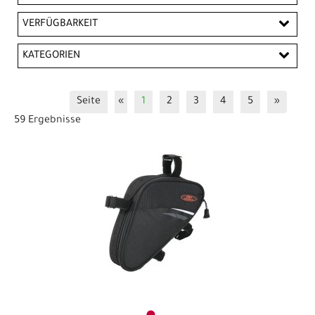
EUR
VERFÜGBARKEIT
EUR
KATEGORIEN
PREISFILTER ANWENDEN
Gepäckträgertaschen
Lenkertaschen
Taschen
Seite
«
1
2
3
4
5
»
59 Ergebnisse