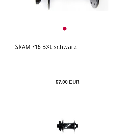
Kurbelgarnitur 1-fach
Laufradersatzteile
Lenkerbänder
Nabenzubehör
Pflegemittel
Rahmen / Gabel / Zubehör
Rahmen / Zubehör
Reifen Zubehör
Sattelstützenersatzteile
SRAM 716 3XL schwarz
Schalt/-Bremshebel MTB / Trekking
Schalt/-Bremshebel Rennrad / Gravel
Schaltaugen
Schalthebel
Schalthebel Kleinteile
97,00 EUR
Schaltung / Kleinteile
Schaltwerk MTB / Trekking
Schaltwerk Rennrad / Gravel
Scheibenbremsadapter
Scheibenbremse MTB / Trekking
Scheibenbremse Rennrad / Gravel
Speichen
Steuersätze
Umwerfer / Kleinteile