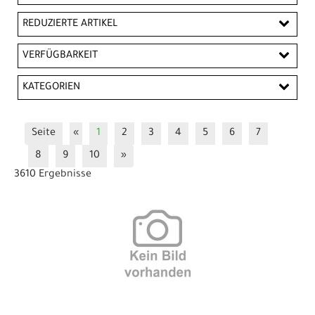
EUR
REDUZIERTE ARTIKEL
EUR
Reduzierte Artikel
VERFÜGBARKEIT
PREISFILTER ANWENDEN
KATEGORIEN
Batterien
Bremsbeläge
Bremsbeläge Disc MTB
Seite
«
1
2
3
4
5
6
7
Bremsbeläge Disc Road
Bremsen
8
9
10
»
Bremsen Kleinteile
Bremshebel / Kleinteile
3610 Ergebnisse
Bremsscheiben
E-Bike Ersatzteile
E-Bike Ladegeräte
Fahrradcomputer und Zubehör
Federgabeln und Zubehör
Felgenbänder
Freiläufe
Griffe
Hinterradnaben
Innenlager
Kassetten & Ritzel
Kassetten 10-fach