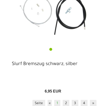
Slurf Bremszug schwarz, silber
6,95 EUR
Seite
«
1
2
3
4
»