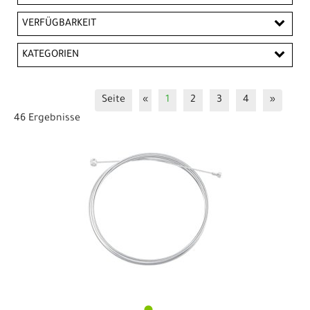
EUR
VERFÜGBARKEIT
EUR
KATEGORIEN
PREISFILTER ANWENDEN
Werkzeuge
Züge / Hüllen
Seite
«
1
2
3
4
»
46 Ergebnisse