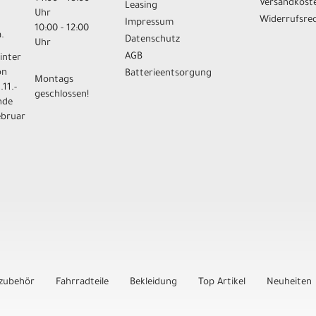
Versandkost
Leasing
Uhr
Widerrufsre
Impressum
10:00 - 12:00
.
Datenschutz
Uhr
AGB
inter
on
Batterieentsorgung
Montags
.11.-
geschlossen!
nde
ebruar
zubehör
Fahrradteile
Bekleidung
Top Artikel
Neuheiten