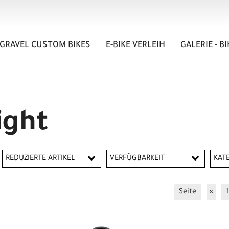
GRAVEL CUSTOM BIKES
E-BIKE VERLEIH
GALERIE - B
ight
REDUZIERTE ARTIKEL
VERFÜGBARKEIT
KAT
Reduzierte Artikel
In
Seite
«
1
Kas
Ket