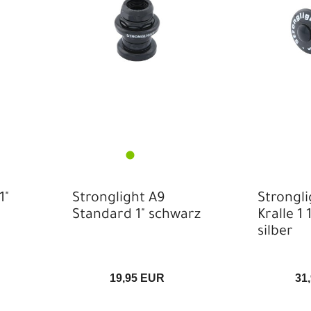
Ket
Str
Kle
Ers
Kur
Tre
Ku
Kur
Ra
1"
Stronglight A9
Strongl
Sc
Standard 1" schwarz
Kralle 1 
St
silber
19,95 EUR
31