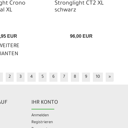
ight Crono
Stronglight CT2 XL
al XL
schwarz
,95 EUR
96,00 EUR
EITERE
RIANTEN
2
3
4
5
6
7
8
9
10
»
AUF
IHR KONTO
Anmelden
Registrieren