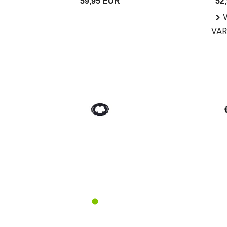
59,95 EUR
52
W
VA