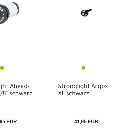
tenblätter
onglight
inteile sonstige
atzteile
bel &-garnituren
kking / Gravel
rbel / Zubehör
belgarnitur 1-fach
hmen / Zubehör
ight Ahead-
hutzbleche
Stronglight Argos
1/8" schwarz,
XL schwarz
euersätze
,95 EUR
41,95 EUR