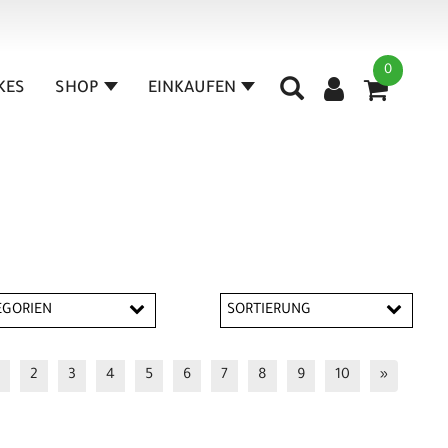
0
IKES
SHOP
EINKAUFEN
EGORIEN
SORTIERUNG
nenlager
2
3
4
5
6
7
8
9
10
»
setten & Ritzel
tenblätter Bosch