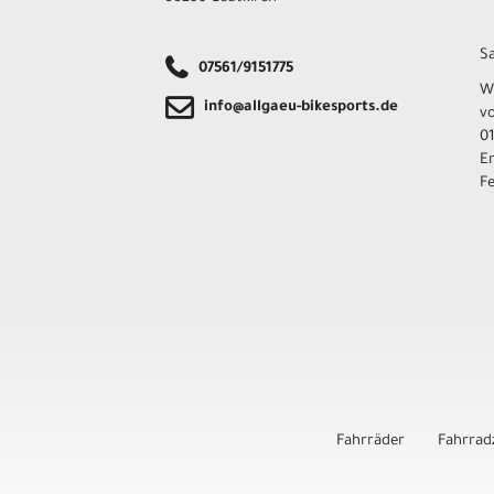
Sa
07561/9151775
W
info@allgaeu-bikesports.de
v
01
E
F
Fahrräder
Fahrrad