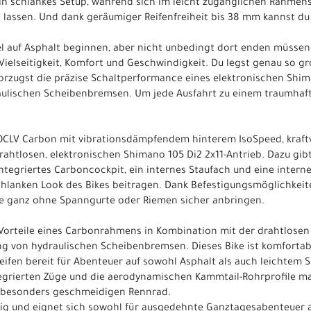
 ein schlankes Setup, während sich im leicht zugänglichen Rahme
n lassen. Und dank geräumiger Reifenfreiheit bis 38 mm kannst du
el auf Asphalt beginnen, aber nicht unbedingt dort enden müssen. 
ielseitigkeit, Komfort und Geschwindigkeit. Du legst genau so gr
orzugst die präzise Schaltperformance eines elektronischen Shim
aulischen Scheibenbremsen. Um jede Ausfahrt zu einem traumhafte
OCLV Carbon mit vibrationsdämpfendem hinterem IsoSpeed, kraftv
ahtlosen, elektronischen Shimano 105 Di2 2x11-Antrieb. Dazu gi
integriertes Carboncockpit, ein internes Staufach und eine intern
lanken Look des Bikes beitragen. Dank Befestigungsmöglichkeite
he ganz ohne Spanngurte oder Riemen sicher anbringen.
 Vorteile eines Carbonrahmens in Kombination mit der drahtlose
ng von hydraulischen Scheibenbremsen. Dieses Bike ist komfortabel
Reifen bereit für Abenteuer auf sowohl Asphalt als auch leichtem S
integrierten Züge und die aerodynamischen Kammtail-Rohrprofile 
d besonders geschmeidigen Rennrad.
eitig und eignet sich sowohl für ausgedehnte Ganztagesabenteuer a