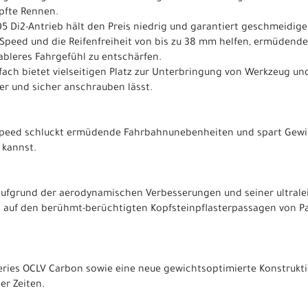
pfte Rennen.
05 Di2-Antrieb hält den Preis niedrig und garantiert geschmeidig
Speed und die Reifenfreiheit von bis zu 38 mm helfen, ermüdend
bleres Fahrgefühl zu entschärfen.
ufach bietet vielseitigen Platz zur Unterbringung von Werkzeug u
r und sicher anschrauben lässt.
Speed schluckt ermüdende Fahrbahnunebenheiten und spart Gewic
n kannst.
ufgrund der aerodynamischen Verbesserungen und seiner ultralei
ts auf den berühmt-berüchtigten Kopfsteinpflasterpassagen von Pa
Series OCLV Carbon sowie eine neue gewichtsoptimierte Konstruk
er Zeiten.