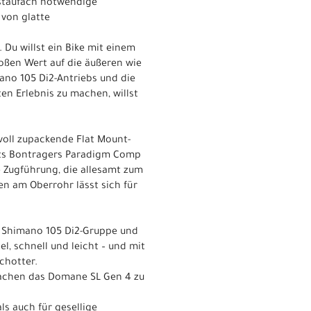
nstaufach notwendige
 von glatte
Du willst ein Bike mit einem
oßen Wert auf die äußeren wie
ano 105 Di2-Antriebs und die
n Erlebnis zu machen, willst
oll zupackende Flat Mount-
bts Bontragers Paradigm Comp
e Zugführung, die allesamt zum
n am Oberrohr lässt sich für
n Shimano 105 Di2-Gruppe und
, schnell und leicht – und mit
chotter.
machen das Domane SL Gen 4 zu
ls auch für gesellige