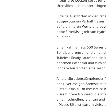
integrierte Cockpit sorgt für
Utensilien sicher unterbringe
… deine Ausfahrten in der Reg
ausgewogenen Verhältnis aus V
auf die inneren Werte und bev
hohe Zuverlässigkeit von hydr
du nicht
Einen Rahmen aus 500 Series 
Scheibenbremsen und einen dr
Tubeless Ready-Laufräder, ein 
enormen Potenzial und zum sch
längere Ausfahrten eine Tasc
All die vibrationsdämpfenden
der zuverlässigen Bremsleistu
Platz für bis zu 38 mm breite 
- Das hintere IsoSpeed, die 
einem schnellen, leichten un
- Dieses Bike ist extrem viels