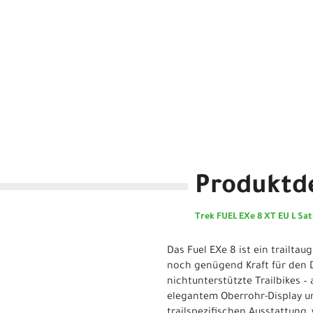
Produktde
Trek FUEL EXe 8 XT EU L Sa
Das Fuel EXe 8 ist ein trailta
noch genügend Kraft für den 
nichtunterstützte Trailbikes –
elegantem Oberrohr-Display u