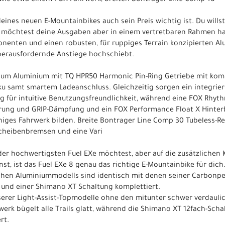
, wie etwa einem FOX-Fahrwerk, breiten Bontrager Line Comp Tu
ines neuen E-Mountainbikes auch sein Preis wichtig ist. Du wills
 möchtest deine Ausgaben aber in einem vertretbaren Rahmen halt
onenten und einen robusten, für ruppiges Terrain konzipierten A
erausfordernde Anstiege hochschiebt.
num Aluminium mit TQ HPR50 Harmonic Pin-Ring Getriebe mit ko
samt smartem Ladeanschluss. Gleichzeitig sorgen ein integriert
g für intuitive Benutzungsfreundlichkeit, während eine FOX Rhyt
erung und GRIP-Dämpfung und ein FOX Performance Float X Hint
iges Fahrwerk bilden. Breite Bontrager Line Comp 30 Tubeless-Re
Scheibenbremsen und eine Vari
der hochwertigsten Fuel EXe möchtest, aber auf die zusätzlichen 
t, ist das Fuel EXe 8 genau das richtige E-Mountainbike für dich
chen Aluminiummodells sind identisch mit denen seiner Carbon
und einer Shimano XT Schaltung komplettiert.
erer Light-Assist-Topmodelle ohne den mitunter schwer verdaulic
erk bügelt alle Trails glatt, während die Shimano XT 12fach-Schal
rt.