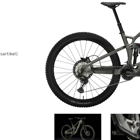
sartikel
)