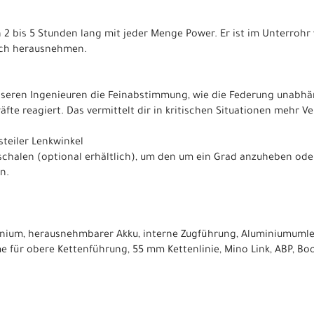
2 bis 5 Stunden lang mit jeder Menge Power. Er ist im Unterrohr 
ach herausnehmen.
unseren Ingenieuren die Feinabstimmung, wie die Federung unabh
te reagiert. Das vermittelt dir in kritischen Situationen mehr Ve
steiler Lenkwinkel
rschalen (optional erhältlich), um den um ein Grad anzuheben od
n.
nium, herausnehmbarer Akku, interne Zugführung, Aluminiumuml
e für obere Kettenführung, 55 mm Kettenlinie, Mino Link, ABP, B