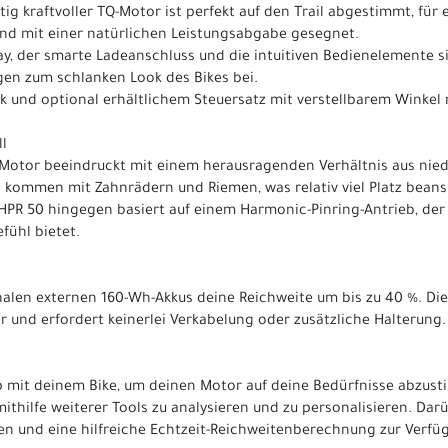
tig kraftvoller TQ-Motor ist perfekt auf den Trail abgestimmt, für
und mit einer natürlichen Leistungsabgabe gesegnet.
lay, der smarte Ladeanschluss und die intuitiven Bedienelemente s
en zum schlanken Look des Bikes bei.
k und optional erhältlichem Steuersatz mit verstellbarem Winkel n
ll
0 Motor beeindruckt mit einem herausragenden Verhältnis aus ni
 kommen mit Zahnrädern und Riemen, was relativ viel Platz beans
 HPR 50 hingegen basiert auf einem Harmonic-Pinring-Antrieb, der k
fühl bietet.
nalen externen 160-Wh-Akkus deine Reichweite um bis zu 40 %. Die
r und erfordert keinerlei Verkabelung oder zusätzliche Halterung.
p mit deinem Bike, um deinen Motor auf deine Bedürfnisse abzust
ithilfe weiterer Tools zu analysieren und zu personalisieren. Dar
en und eine hilfreiche Echtzeit-Reichweitenberechnung zur Verfü