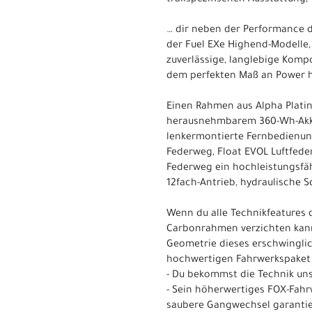
trailspezifischen Ausstattung
… dir neben der Performance de
der Fuel EXe Highend-Modelle,
zuverlässige, langlebige Komp
dem perfekten Maß an Power h
Einen Rahmen aus Alpha Plati
herausnehmbarem 360-Wh-Akku 
lenkermontierte Fernbedienun
Federweg, Float EVOL Luftfed
Federweg ein hochleistungsfäh
12fach-Antrieb, hydraulische 
Wenn du alle Technikfeatures 
Carbonrahmen verzichten kanns
Geometrie dieses erschwingli
hochwertigen Fahrwerkspaket 
- Du bekommst die Technik uns
- Sein höherwertiges FOX-Fahrw
saubere Gangwechsel garantie