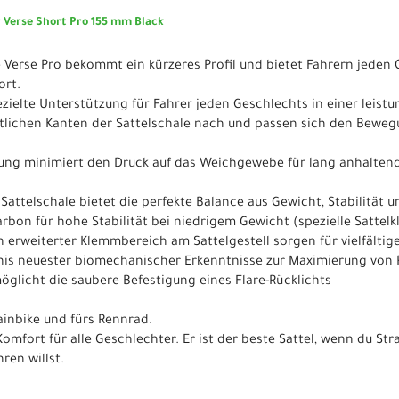
 Verse Short Pro 155 mm Black
te Verse Pro bekommt ein kürzeres Profil und bietet Fahrern jeden
ort.
gezielte Unterstützung für Fahrer jeden Geschlechts in einer leist
itlichen Kanten der Sattelschale nach und passen sich den Bewe
ung minimiert den Druck auf das Weichgewebe für lang anhalten
e Sattelschale bietet die perfekte Balance aus Gewicht, Stabilität 
Carbon für hohe Stabilität bei niedrigem Gewicht (spezielle Satte
in erweiterter Klemmbereich am Sattelgestell sorgen für vielfälti
ebnis neuester biomechanischer Erkenntnisse zur Maximierung vo
öglicht die saubere Befestigung eines Flare-Rücklichts
ainbike und fürs Rennrad.
omfort für alle Geschlechter. Er ist der beste Sattel, wenn du Stra
ren willst.