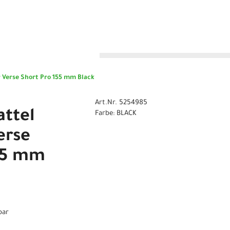
n
 Verse Short Pro 155 mm Black
Art.Nr. 5254985
attel
Farbe: BLACK
erse
45 mm
bar