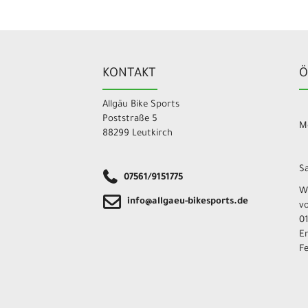
KONTAKT
Ö
Allgäu Bike Sports
Poststraße 5
Mo
88299 Leutkirch
Sa
07561/9151775
W
info@allgaeu-bikesports.de
v
01
E
F