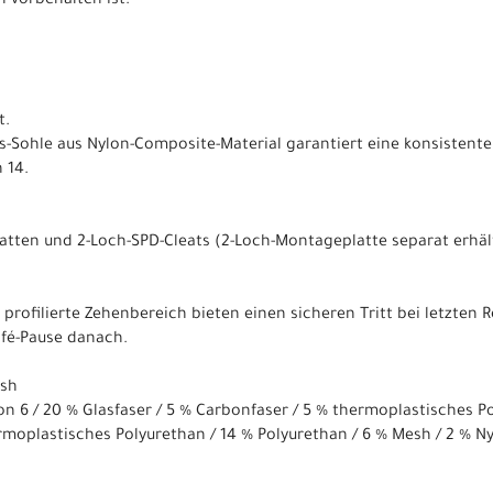
 vorbehalten ist.
t.
ies-Sohle aus Nylon-Composite-Material garantiert eine konsistent
 14.
tten und 2-Loch-SPD-Cleats (2-Loch-Montageplatte separat erhältl
r profilierte Zehenbereich bieten einen sicheren Tritt bei letzten
afé-Pause danach.
esh
lon 6 / 20 % Glasfaser / 5 % Carbonfaser / 5 % thermoplastisches P
rmoplastisches Polyurethan / 14 % Polyurethan / 6 % Mesh / 2 % N