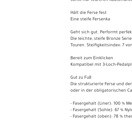
sonst nur teureren Radschuhen
Hält die Ferse fest
Eine steife Fersenka
Geht sich gut. Performt perfek
Die leichte, steife Bronze Ser
Touren. Steifigkeitsindex: 7 von
Bereit zum Einklicken
Kompatibel mit 3-Loch-Pedalpla
Gut zu Fuß
Die strukturierte Ferse und de
oder in der obligatorischen C
- Fasergehalt (Liner): 100 % M
- Fasergehalt (Sohle): 67 % Ny
- Fasergehalt (oben): 78 % the