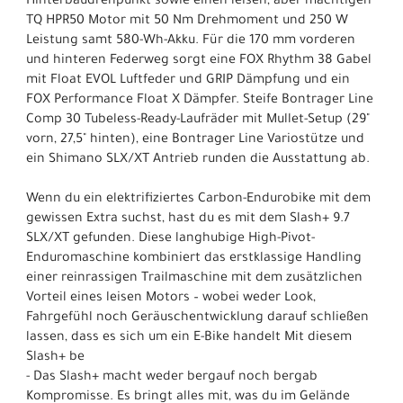
Hinterbaudrehpunkt sowie einen leisen, aber mächtigen
TQ HPR50 Motor mit 50 Nm Drehmoment und 250 W
Leistung samt 580-Wh-Akku. Für die 170 mm vorderen
und hinteren Federweg sorgt eine FOX Rhythm 38 Gabel
mit Float EVOL Luftfeder und GRIP Dämpfung und ein
FOX Performance Float X Dämpfer. Steife Bontrager Line
Comp 30 Tubeless-Ready-Laufräder mit Mullet-Setup (29"
vorn, 27,5" hinten), eine Bontrager Line Variostütze und
ein Shimano SLX/XT Antrieb runden die Ausstattung ab.
Wenn du ein elektrifiziertes Carbon-Endurobike mit dem
gewissen Extra suchst, hast du es mit dem Slash+ 9.7
SLX/XT gefunden. Diese langhubige High-Pivot-
Enduromaschine kombiniert das erstklassige Handling
einer reinrassigen Trailmaschine mit dem zusätzlichen
Vorteil eines leisen Motors – wobei weder Look,
Fahrgefühl noch Geräuschentwicklung darauf schließen
lassen, dass es sich um ein E-Bike handelt Mit diesem
Slash+ be
- Das Slash+ macht weder bergauf noch bergab
Kompromisse. Es bringt alles mit, was du im Gelände