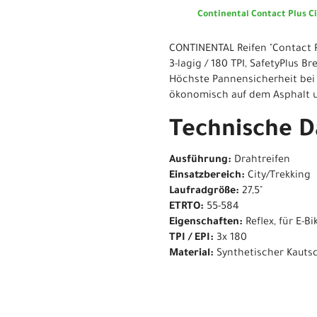
Continental Contact Plus C
CONTINENTAL Reifen "Contact P
3-lagig / 180 TPI, SafetyPlus Br
Höchste Pannensicherheit bei 
ökonomisch auf dem Asphalt un
Technische D
Ausführung:
Drahtreifen
Einsatzbereich:
City/Trekking
Laufradgröße:
27,5"
ETRTO:
55-584
Eigenschaften:
Reflex, für E-B
TPI / EPI:
3x 180
Material:
Synthetischer Kauts