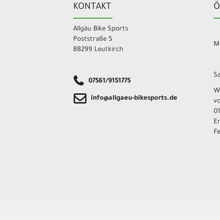
KONTAKT
Ö
Allgäu Bike Sports
Poststraße 5
Mo
88299 Leutkirch
Sa
07561/9151775
W
info@allgaeu-bikesports.de
v
01
E
F