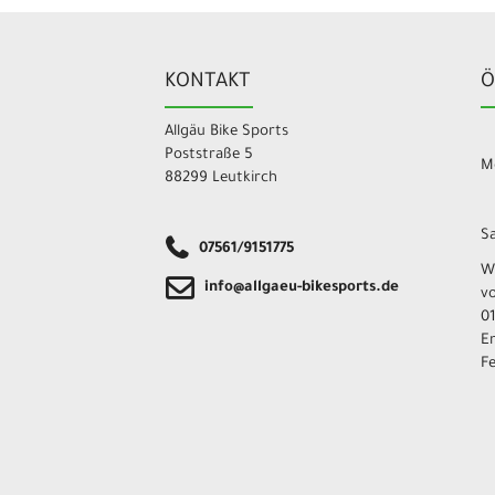
KONTAKT
Ö
Allgäu Bike Sports
Poststraße 5
Mo
88299 Leutkirch
Sa
07561/9151775
W
info@allgaeu-bikesports.de
v
01
E
F