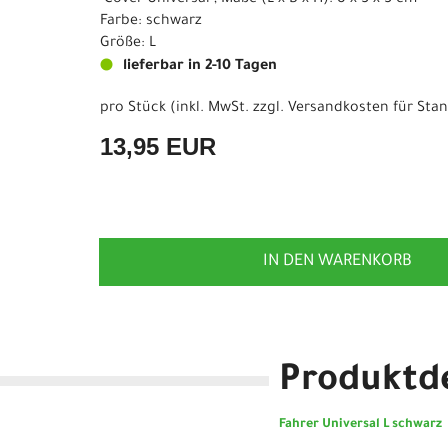
"Cover Universal", Maße (L x B x H): 8 x 5 x 5 cm
Farbe: schwarz
Größe: L
lieferbar in 2-10 Tagen
pro Stück (inkl. MwSt. zzgl.
Versandkosten für Stan
13,95 EUR
IN DEN WARENKORB
Produktde
Fahrer Universal L schwarz