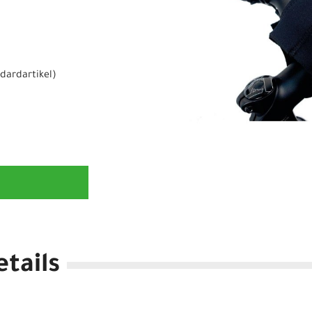
dardartikel
)
tails