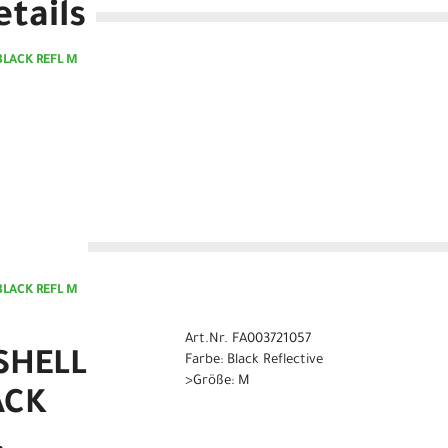
tails
BLACK REFL M
n
BLACK REFL M
Art.Nr. FA003721057
SHELL
Farbe: Black Reflective
>Größe: M
ACK
.