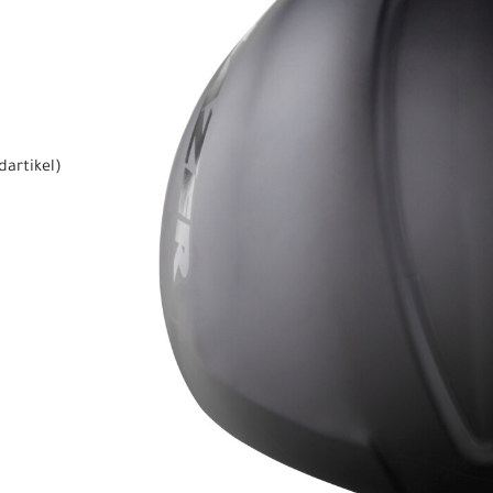
dartikel
)