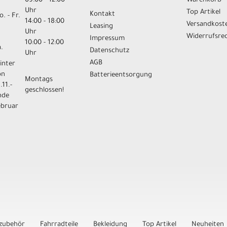
09:00 - 12:00
Warenkorb
Uhr
Top Artikel
Kontakt
. - Fr.
14:00 - 18:00
Versandkost
Leasing
Uhr
Widerrufsre
Impressum
10:00 - 12:00
.
Datenschutz
Uhr
AGB
inter
on
Batterieentsorgung
Montags
.11.-
geschlossen!
nde
ebruar
zubehör
Fahrradteile
Bekleidung
Top Artikel
Neuheiten