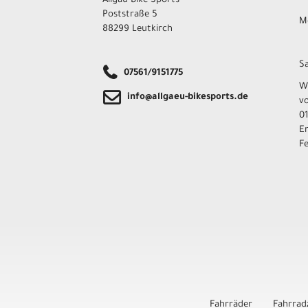
Allgäu Bike Sports
Poststraße 5
Mo
88299 Leutkirch
Sa
07561/9151775
W
info@allgaeu-bikesports.de
v
01
E
F
Fahrräder
Fahrrad