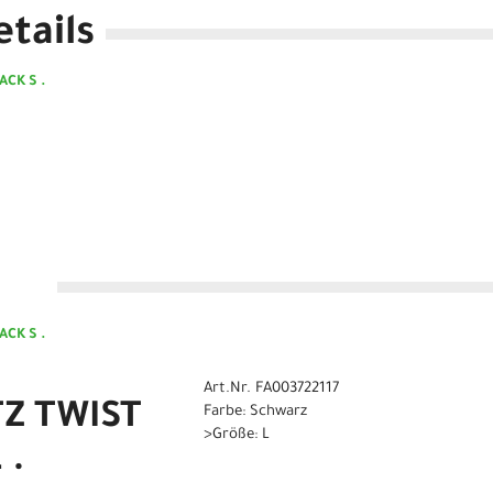
tails
ACK S .
n
ACK S .
Art.Nr. FA003722117
TZ TWIST
Farbe: Schwarz
>Größe: L
 .