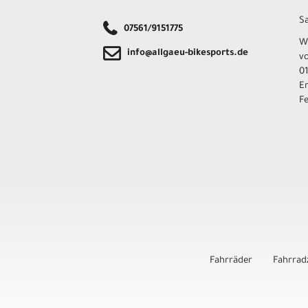
Sa
07561/9151775
W
info@allgaeu-bikesports.de
v
01
E
F
Fahrräder
Fahrrad