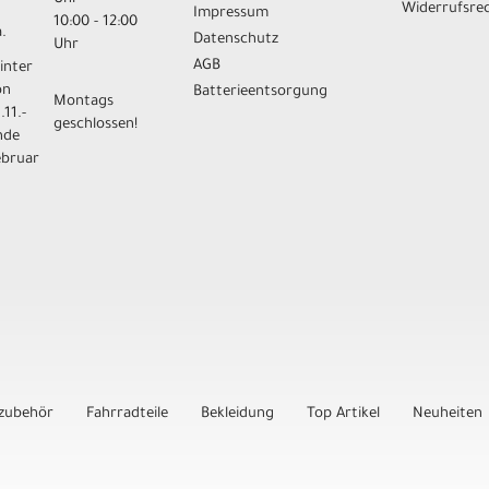
Widerrufsre
Impressum
10:00 - 12:00
.
Datenschutz
Uhr
AGB
inter
on
Batterieentsorgung
Montags
.11.-
geschlossen!
nde
ebruar
zubehör
Fahrradteile
Bekleidung
Top Artikel
Neuheiten