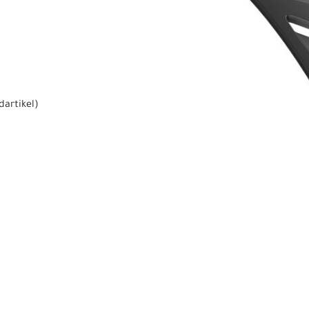
dartikel
)