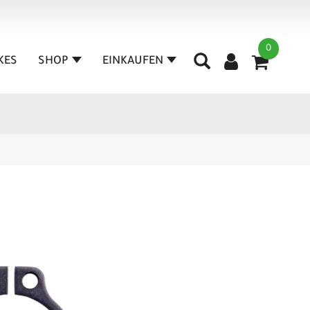
0
IKES
SHOP
EINKAUFEN