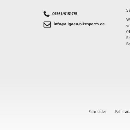
Sa
07561/9151775
W
info@allgaeu-bikesports.de
v
01
E
F
Fahrräder
Fahrrad