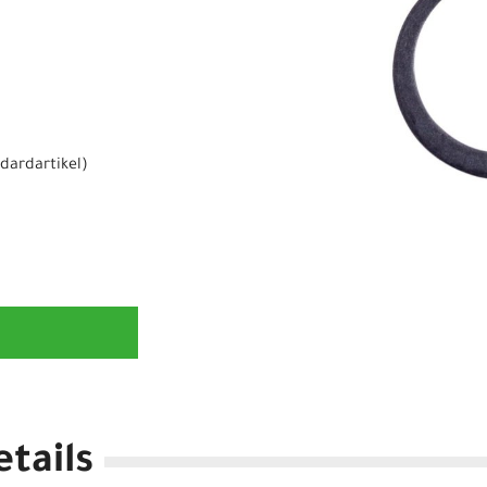
dardartikel
)
tails