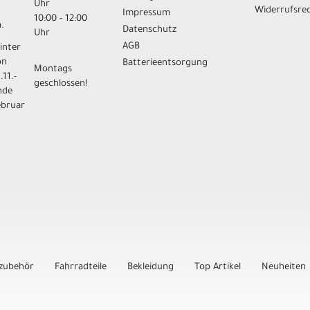
Uhr
Widerrufsre
Impressum
10:00 - 12:00
.
Datenschutz
Uhr
AGB
inter
on
Batterieentsorgung
Montags
.11.-
geschlossen!
nde
ebruar
zubehör
Fahrradteile
Bekleidung
Top Artikel
Neuheiten