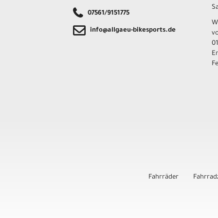
Sa
07561/9151775
W
info@allgaeu-bikesports.de
v
01
E
F
Fahrräder
Fahrrad