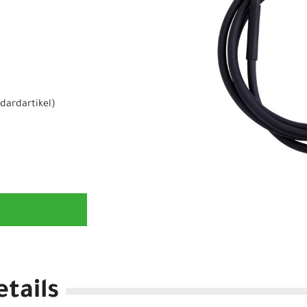
dardartikel
)
tails