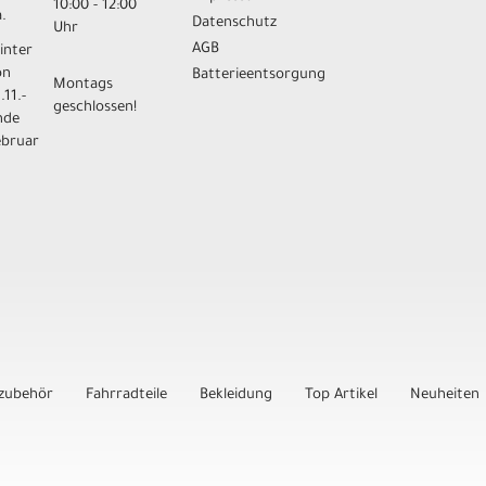
10:00 - 12:00
.
Datenschutz
Uhr
AGB
inter
on
Batterieentsorgung
Montags
.11.-
geschlossen!
nde
ebruar
zubehör
Fahrradteile
Bekleidung
Top Artikel
Neuheiten