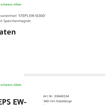
schwarz, silber
soreinheit "STEPS EW-SS300"
 mit Speichenmagnet
aten
n
schwarz, silber
Art.Nr. 03446534
EPS EW-
340 mm Kabellänge