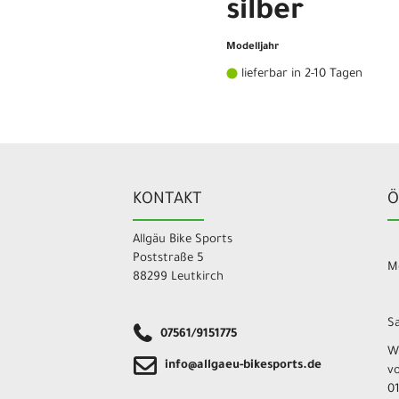
silber
Modelljahr
lieferbar in 2-10 Tagen
KONTAKT
Ö
Allgäu Bike Sports
Poststraße 5
Mo
88299 Leutkirch
Sa
07561/9151775
W
info@allgaeu-bikesports.de
v
01