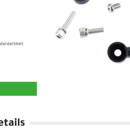
dardartikel
)
tails