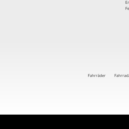
E
F
Fahrräder
Fahrrad