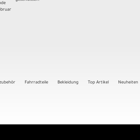
nde
ebruar
zubehör
Fahrradteile
Bekleidung
Top Artikel
Neuheiten