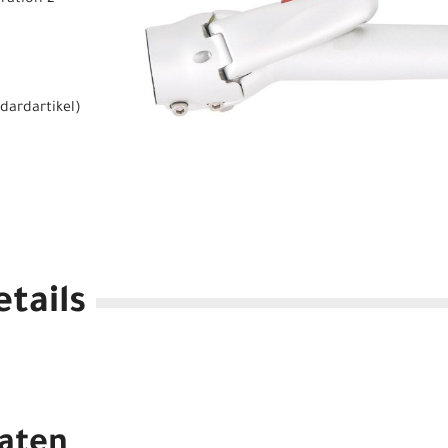
ration 2
dardartikel
)
tails
aten