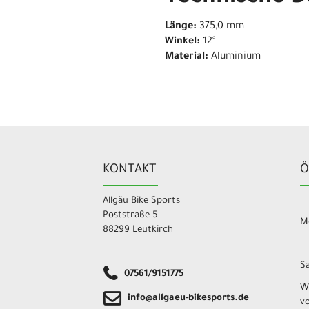
Länge:
375,0 mm
Winkel:
12°
Material:
Aluminium
KONTAKT
Ö
Allgäu Bike Sports
Poststraße 5
Mo
88299 Leutkirch
Sa
07561/9151775
W
info@allgaeu-bikesports.de
v