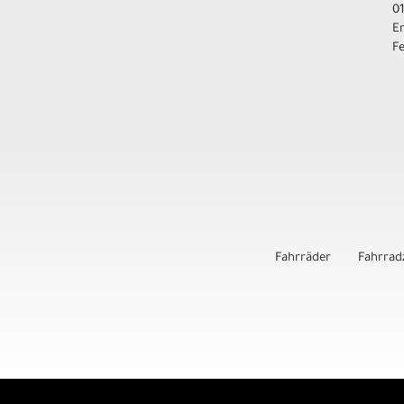
01
E
F
Fahrräder
Fahrrad