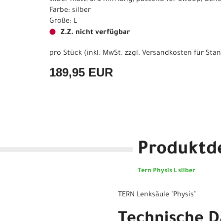
silber matt, 375 mm lang, passend für Swoop, Gene
Farbe: silber
Größe: L
Z.Z. nicht verfügbar
pro Stück (inkl. MwSt. zzgl.
Versandkosten für Stan
189,95 EUR
Produktde
Tern Physis L silber
TERN Lenksäule "Physis"
Technische D