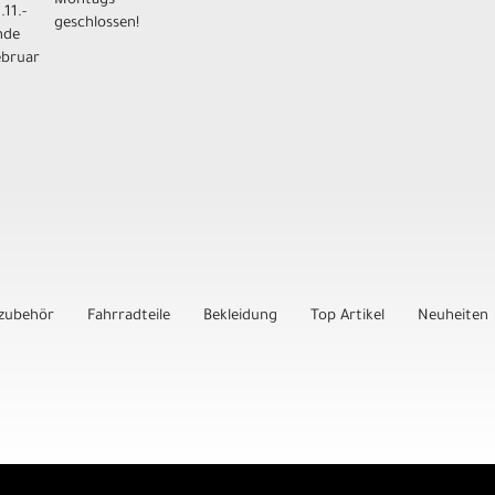
Montags
.11.-
geschlossen!
nde
ebruar
zubehör
Fahrradteile
Bekleidung
Top Artikel
Neuheiten