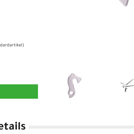
dardartikel
)
tails