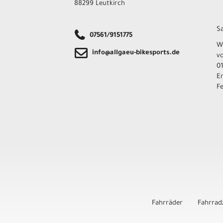
88299 Leutkirch
Sa
07561/9151775
W
info@allgaeu-bikesports.de
v
01
E
F
Fahrräder
Fahrrad