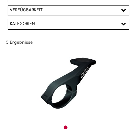
EUR
VERFÜGBARKEIT
EUR
KATEGORIEN
PREISFILTER ANWENDEN
Fahrradcomputer und Zubehör
5 Ergebnisse
Halterungen Handy etc.