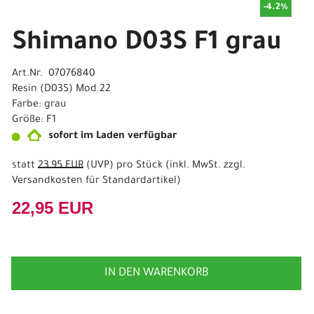
-4.2%
Shimano D03S F1 grau
Art.Nr. 07076840
Resin (D03S) Mod.22
Farbe: grau
Größe: F1
sofort im Laden verfügbar
statt
23,95 EUR
(
UVP
) pro Stück (inkl. MwSt. zzgl.
Versandkosten für Standardartikel
)
22,95 EUR
IN DEN WARENKORB